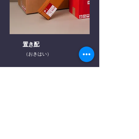
置き配
（おきはい）