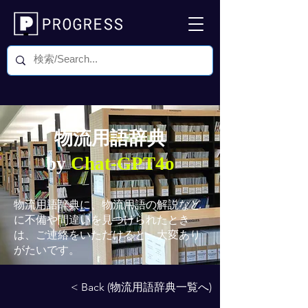
物流用語辞典
by
Chat-GPT4o
物流用語辞典
に、物流用語の解説など
に不備や間違いを見つけられたとき
は、ご連絡をいただけると、大変あり
がたいです。
< Back (物流用語辞典一覧へ)