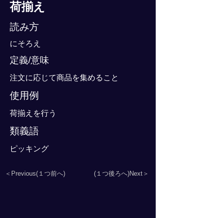
荷揃え
読み方
にそろえ
定義/意味
注文に応じて商品を集めること
使用例
荷揃えを行う
類義語
ピッキング
＜Previous(１つ前へ)
(１つ後ろへ)Next＞