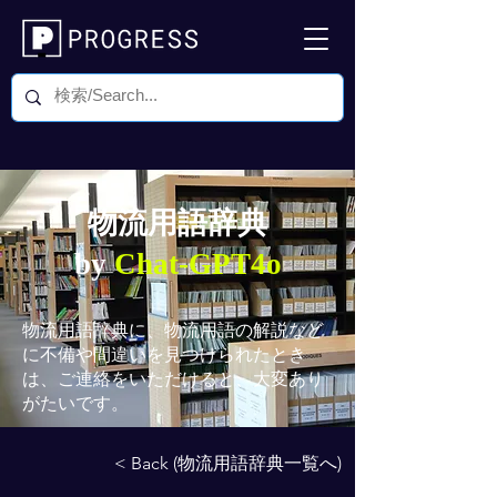
物流用語辞典
by
Chat-GPT4o
物流用語辞典
に、物流用語の解説など
に不備や間違いを見つけられたとき
は、ご連絡をいただけると、大変あり
がたいです。
< Back (物流用語辞典一覧へ)