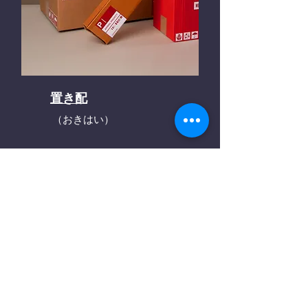
置き配
（おきはい）