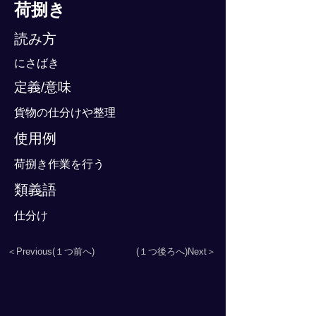
荷捌き
読み方
にさばき
定義/意味
貨物の仕分けや整理
使用例
荷捌き作業を行う
類義語
仕分け
＜Previous(１つ前へ)
(１つ後ろへ)Next＞