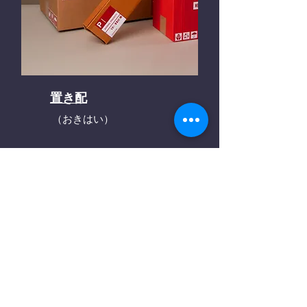
置き配
（おきはい）