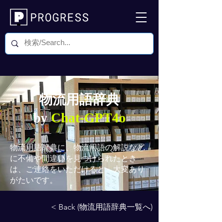
物流用語辞典
by
Chat-GPT4o
物流用語辞典
に、物流用語の解説など
に不備や間違いを見つけられたとき
は、ご連絡をいただけると、大変あり
がたいです。
< Back (物流用語辞典一覧へ)