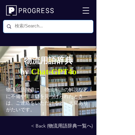
物流用語辞典
by
Chat-GPT4o
物流用語辞典
に、物流用語の解説など
に不備や間違いを見つけられたとき
は、ご連絡をいただけると、大変あり
がたいです。
< Back (物流用語辞典一覧へ)