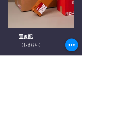
置き配
（おきはい）