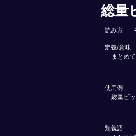
総量
読み方
定義/意味
まとめて
使用例
総量ピッ
類義語