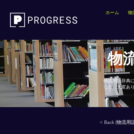
ホーム
物
物流
物流用語辞典
ると、大変あ
< Back (物流