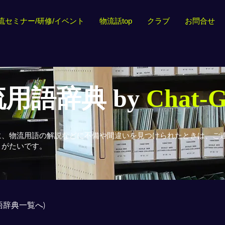
流セミナー/研修/イベント
物流話top
クラブ
お問合せ
用語辞典 by
Chat-
に、物流用語の解説などに不備や間違いを見つけられたときは、ご
りがたいです。
用語辞典一覧へ)