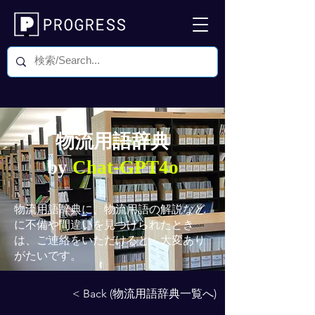
物流用語辞典
by
Chat-GPT4o
物流用語辞典
に、物流用語の解説など
に不備や間違いを見つけられたとき
は、ご連絡をいただけると、大変あり
がたいです。
< Back (物流用語辞典一覧へ)