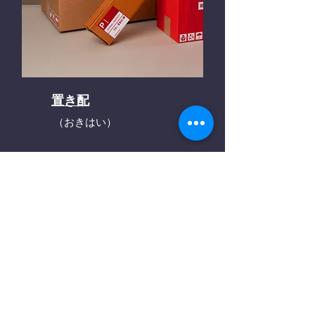
置き配
（おきはい）