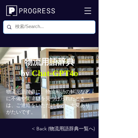
物流用語辞典
by
Chat-GPT4o
物流用語辞典
に、物流用語の解説など
に不備や間違いを見つけられたとき
は、ご連絡をいただけると、大変あり
がたいです。
< Back (物流用語辞典一覧へ)