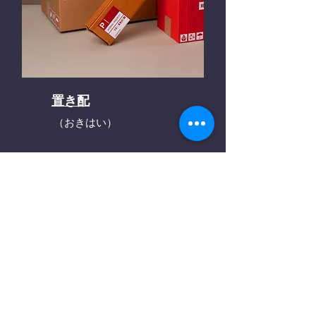
置き配
（おきはい）