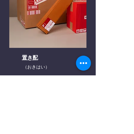
置き配
（おきはい）