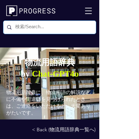
物流用語辞典
by
Chat-GPT4o
物流用語辞典
に、物流用語の解説など
に不備や間違いを見つけられたとき
は、ご連絡をいただけると、大変あり
がたいです。
< Back (物流用語辞典一覧へ)