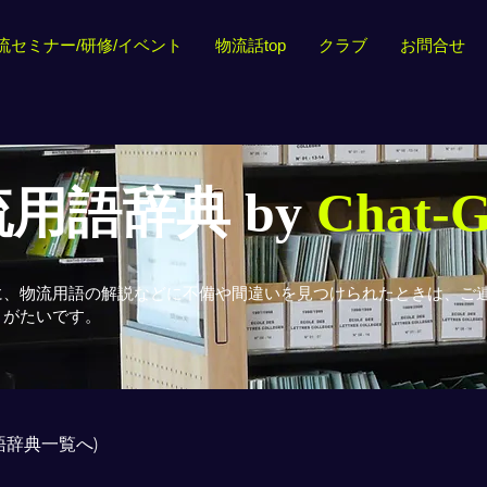
流セミナー/研修/イベント
物流話top
クラブ
お問合せ
用語辞典 by
Chat-
に、物流用語の解説などに不備や間違いを見つけられたときは、ご
りがたいです。
用語辞典一覧へ)