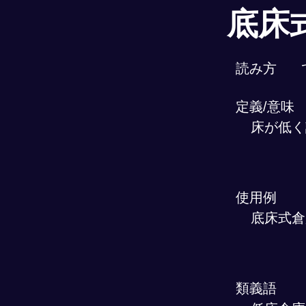
底床
読み方
定義/意味
床が低く
使用例
底床式倉
類義語