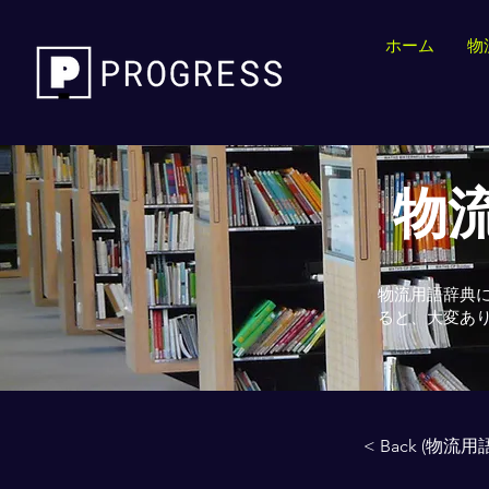
ホーム
物
物流
物流用語辞典
ると、大変あ
< Back (物流