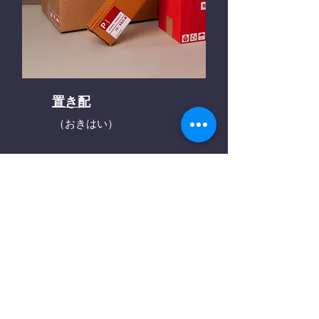
置き配
（おきはい）