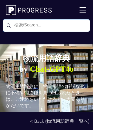
物流用語辞典
by
Chat-GPT4o
物流用語辞典
に、物流用語の解説など
に不備や間違いを見つけられたとき
は、ご連絡をいただけると、大変あり
がたいです。
< Back (物流用語辞典一覧へ)