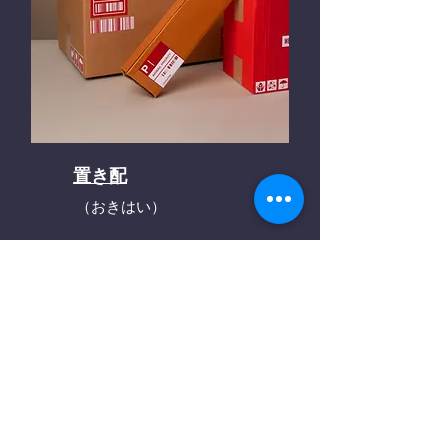
置き配
（おきはい）