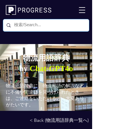
物流用語辞典
by
Chat-GPT4o
物流用語辞典
に、物流用語の解説など
に不備や間違いを見つけられたとき
は、ご連絡をいただけると、大変あり
がたいです。
< Back (物流用語辞典一覧へ)