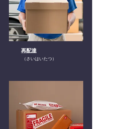
再配達
​（さいはいたつ）