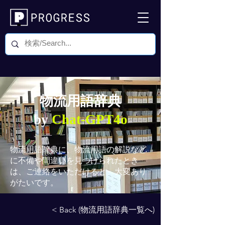
物流用語辞典
by
Chat-GPT4o
物流用語辞典
に、物流用語の解説など
に不備や間違いを見つけられたとき
は、ご連絡をいただけると、大変あり
がたいです。
< Back (物流用語辞典一覧へ)