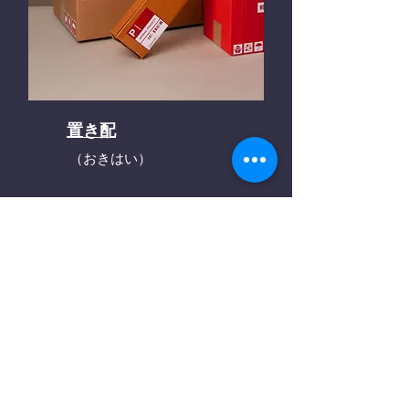
置き配
（おきはい）