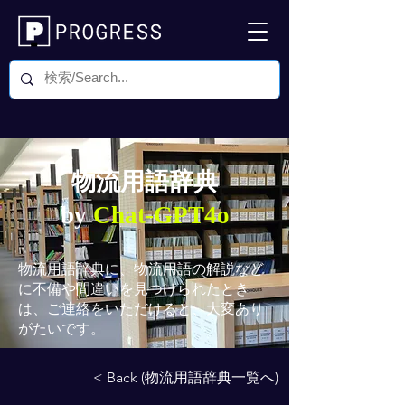
物流用語辞典
by
Chat-GPT4o
物流用語辞典
に、物流用語の解説など
に不備や間違いを見つけられたとき
は、ご連絡をいただけると、大変あり
がたいです。
< Back (物流用語辞典一覧へ)