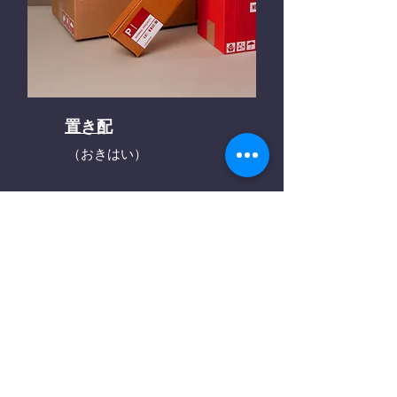
置き配
（おきはい）