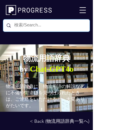
物流用語辞典
by
Chat-GPT4o
物流用語辞典
に、物流用語の解説など
に不備や間違いを見つけられたとき
は、ご連絡をいただけると、大変あり
がたいです。
< Back (物流用語辞典一覧へ)