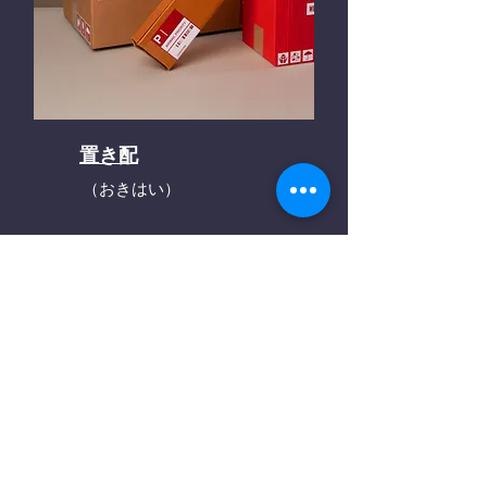
置き配
（おきはい）