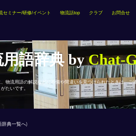
流セミナー/研修/イベント
物流話top
クラブ
お問合せ
用語辞典 by
Chat-
に、物流用語の解説などに不備や間違いを見つけられたときは、ご
りがたいです。
用語辞典一覧へ)