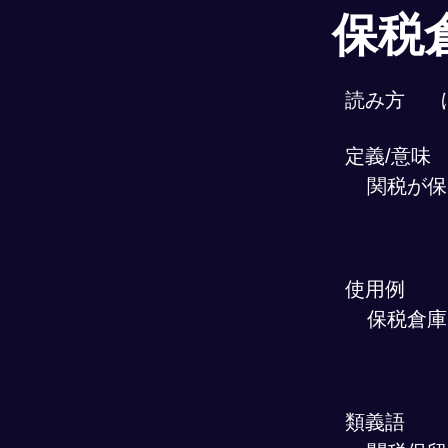
保税
読み方
定義/意味
関税が保
使用例
保税倉庫
類義語