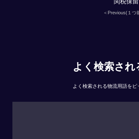
関税保留
＜Previous(１つ
よく検索される「
よく検索される物流用語をピ