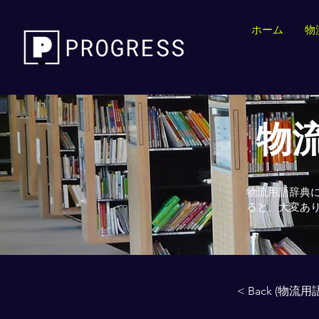
ホーム
物
物流
物流用語辞典
ると、大変あ
< Back (物流