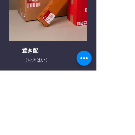
置き配
（おきはい）