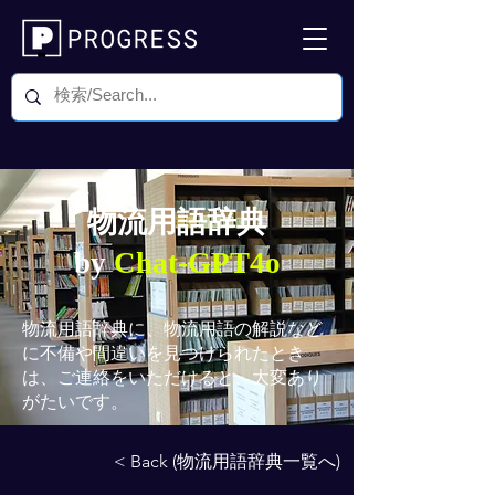
物流用語辞典
by
Chat-GPT4o
物流用語辞典
に、物流用語の解説など
に不備や間違いを見つけられたとき
は、ご連絡をいただけると、大変あり
がたいです。
< Back (物流用語辞典一覧へ)