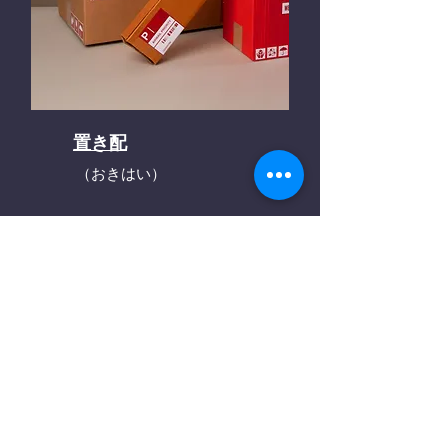
置き配
（おきはい）