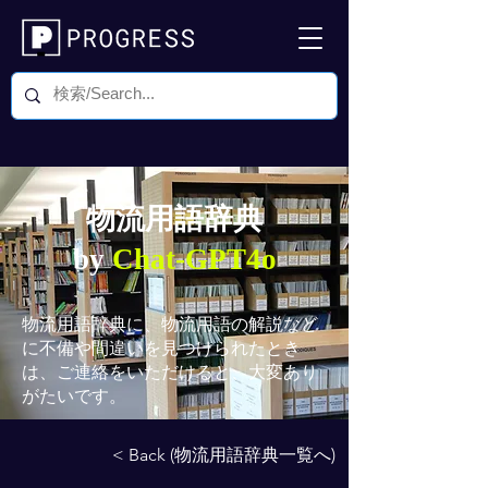
物流用語辞典
by
Chat-GPT4o
物流用語辞典
に、物流用語の解説など
に不備や間違いを見つけられたとき
は、ご連絡をいただけると、大変あり
がたいです。
< Back (物流用語辞典一覧へ)