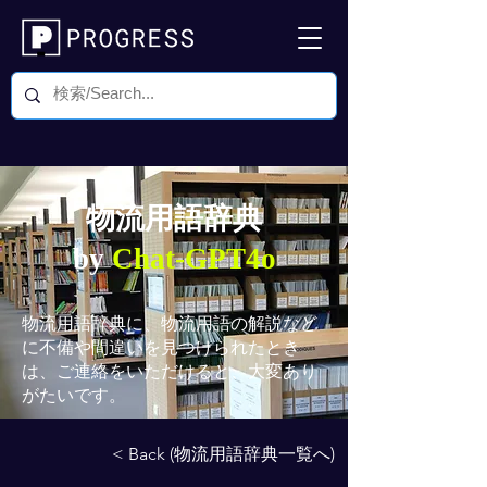
物流用語辞典
by
Chat-GPT4o
物流用語辞典
に、物流用語の解説など
に不備や間違いを見つけられたとき
は、ご連絡をいただけると、大変あり
がたいです。
< Back (物流用語辞典一覧へ)