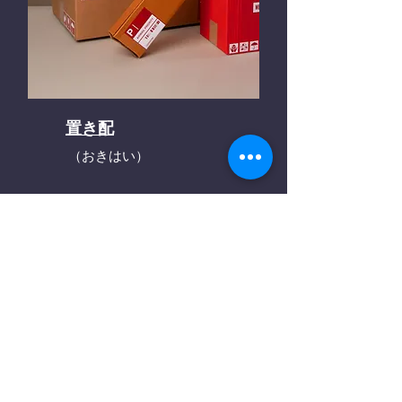
置き配
（おきはい）