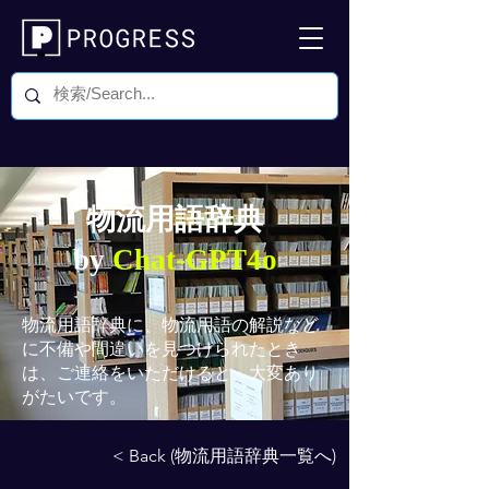
物流用語辞典
by
Chat-GPT4o
物流用語辞典
に、物流用語の解説など
に不備や間違いを見つけられたとき
は、ご連絡をいただけると、大変あり
がたいです。
< Back (物流用語辞典一覧へ)