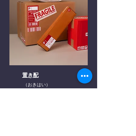
置き配
（おきはい）