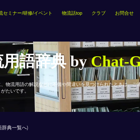
流セミナー/研修/イベント
物流話top
クラブ
お問合せ
用語辞典 by
Chat-
に、物流用語の解説などに不備や間違いを見つけられたときは、ご
りがたいです。
用語辞典一覧へ)