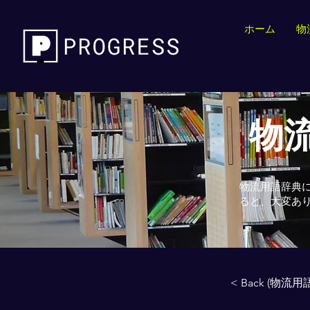
ホーム
物
物流
物流用語辞典
ると、大変あ
< Back (物流