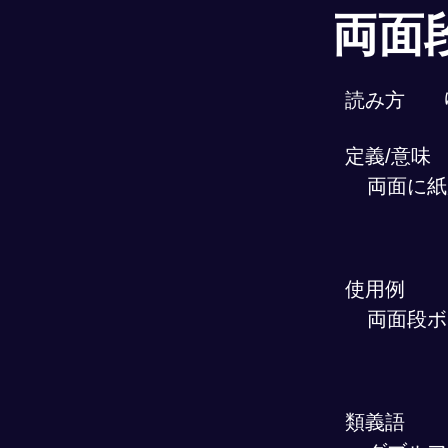
両面
読み方
定義/意味
両面に紙
使用例
両面段ボ
類義語