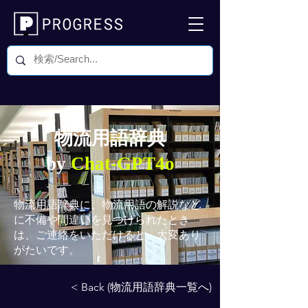
物流用語辞典
by
Chat-GPT4o
物流用語辞典
に、物流用語の解説など
に不備や間違いを見つけられたとき
は、ご連絡をいただけると、大変あり
がたいです。
< Back (物流用語辞典一覧へ)