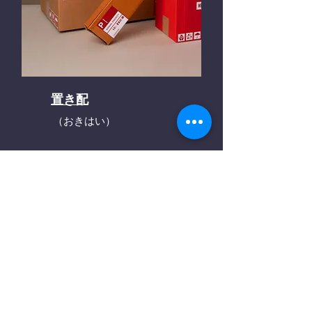
置き配
（おきはい）