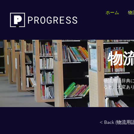
ホーム
物
物流
物流用語辞典
ると、大変あ
< Back (物流