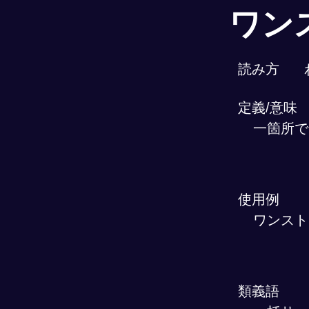
ワン
読み方
定義/意味
一箇所で
使用例
ワンスト
類義語