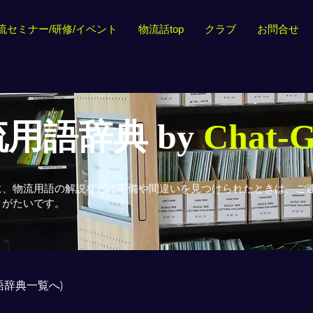
流セミナー/研修/イベント
物流話top
クラブ
お問合せ
用語辞典 by
Chat-
に、物流用語の解説などに不備や間違いを見つけられたときは、ご
りがたいです。
用語辞典一覧へ)