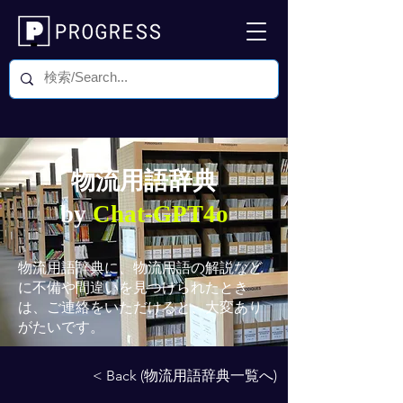
物流用語辞典
by
Chat-GPT4o
物流用語辞典
に、物流用語の解説など
に不備や間違いを見つけられたとき
は、ご連絡をいただけると、大変あり
がたいです。
< Back (物流用語辞典一覧へ)