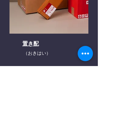
置き配
（おきはい）