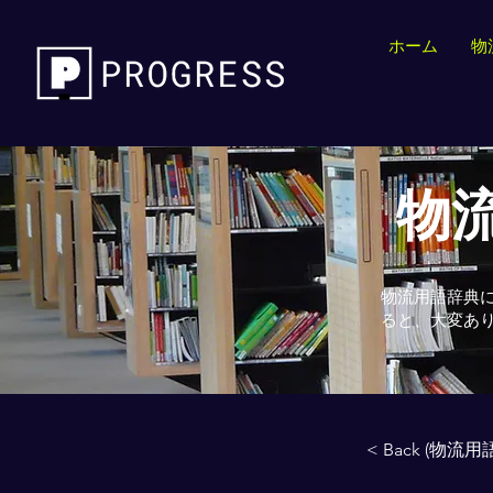
ホーム
物
物流
物流用語辞典
ると、大変あ
< Back (物流