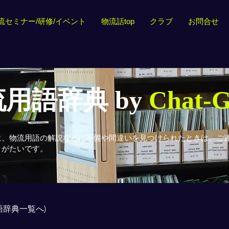
流セミナー/研修/イベント
物流話top
クラブ
お問合せ
用語辞典 by
Chat-
に、物流用語の解説などに不備や間違いを見つけられたときは、ご
りがたいです。
用語辞典一覧へ)