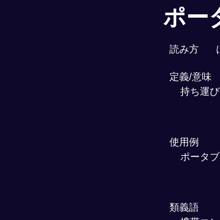
ポー
読み方
定義/意味
持ち運び
使用例
ポータブ
類義語