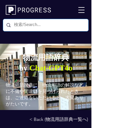
物流用語辞典
by
Chat-GPT4o
物流用語辞典
に、物流用語の解説など
に不備や間違いを見つけられたとき
は、ご連絡をいただけると、大変あり
がたいです。
< Back (物流用語辞典一覧へ)