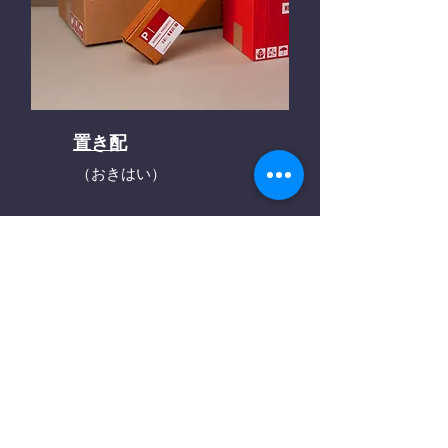
置き配
（おきはい）