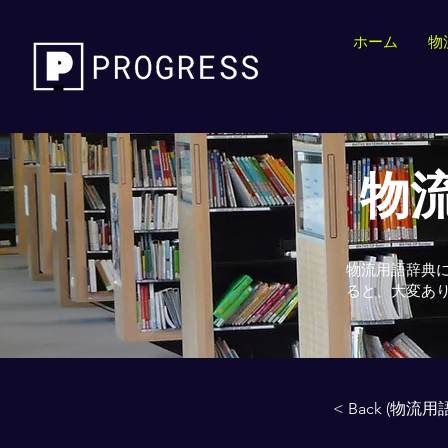
ホーム
物
物流
物流用語辞典
ると、大変あ
< Back (物流