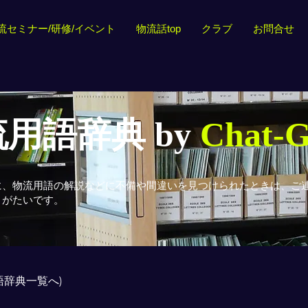
流セミナー/研修/イベント
物流話top
クラブ
お問合せ
用語辞典 by
Chat-
に、物流用語の解説などに不備や間違いを見つけられたときは、ご
りがたいです。
用語辞典一覧へ)