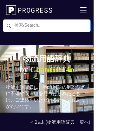
物流用語辞典
by
Chat-GPT4o
物流用語辞典
に、物流用語の解説など
に不備や間違いを見つけられたとき
は、ご連絡をいただけると、大変あり
がたいです。
< Back (物流用語辞典一覧へ)