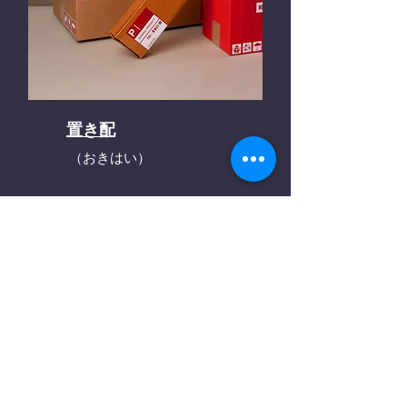
置き配
（おきはい）