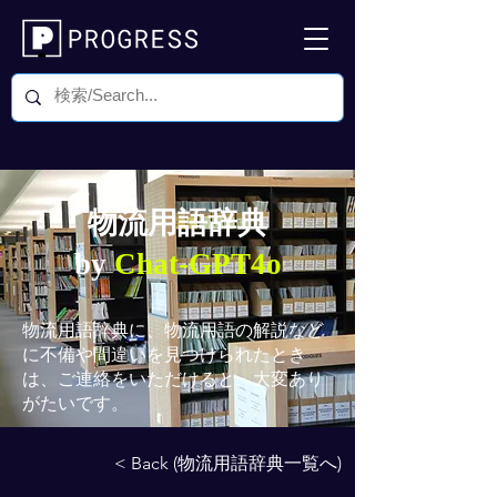
物流用語辞典
by
Chat-GPT4o
物流用語辞典
に、物流用語の解説など
に不備や間違いを見つけられたとき
は、ご連絡をいただけると、大変あり
がたいです。
< Back (物流用語辞典一覧へ)