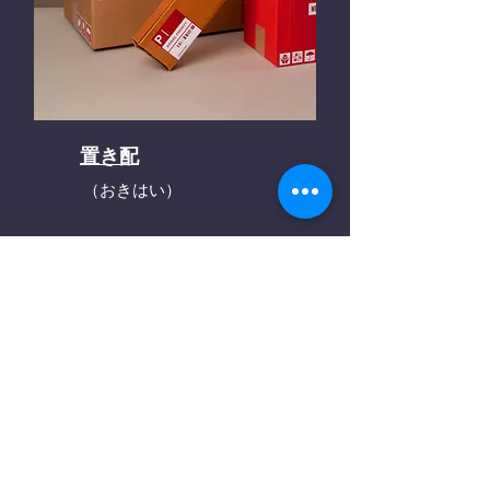
置き配
（おきはい）