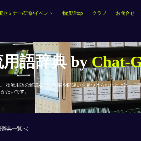
流セミナー/研修/イベント
物流話top
クラブ
お問合せ
用語辞典 by
Chat-
に、物流用語の解説などに不備や間違いを見つけられたときは、ご
りがたいです。
用語辞典一覧へ)