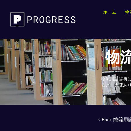
ホーム
物
物流
物流用語辞典
ると、大変あ
< Back (物流