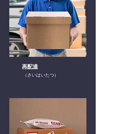
再配達
​（さいはいたつ）