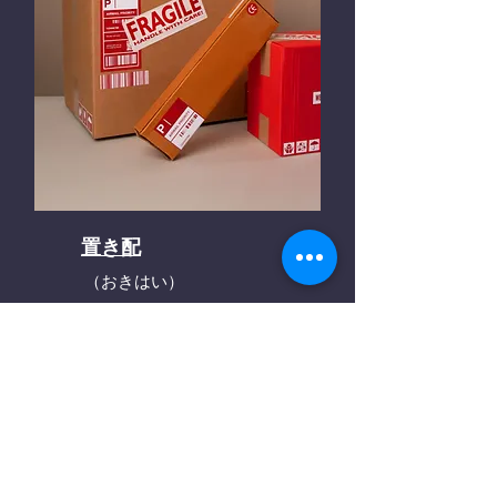
置き配
（おきはい）