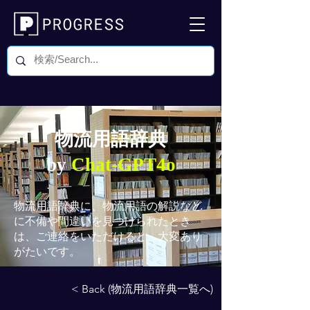
物流用語辞典
by
Chat-GPT4o
物流用語辞典
に、物流用語の解説など
に不備や間違いを見つけられたとき
は、ご連絡をいただけると、大変あり
がたいです。
< Back (物流用語辞典一覧へ)