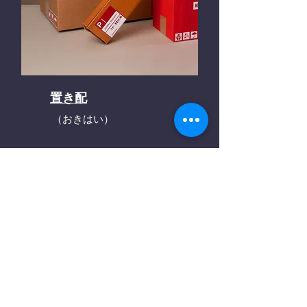
置き配
（おきはい）