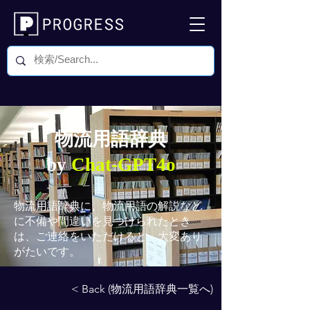
物流用語辞典
by
Chat-GPT4o
物流用語辞典
に、物流用語の解説など
に不備や間違いを見つけられたとき
は、ご連絡をいただけると、大変あり
がたいです。
< Back (物流用語辞典一覧へ)