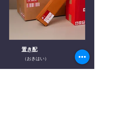
置き配
（おきはい）