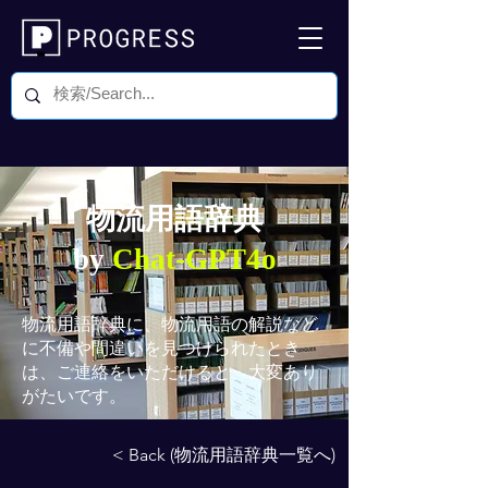
物流用語辞典
by
Chat-GPT4o
物流用語辞典
に、物流用語の解説など
に不備や間違いを見つけられたとき
は、ご連絡をいただけると、大変あり
がたいです。
< Back (物流用語辞典一覧へ)