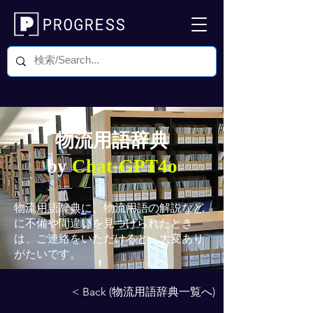
物流用語辞典
by
Chat-GPT4o
物流用語辞典
に、物流用語の解説など
に不備や間違いを見つけられたとき
は、ご連絡をいただけると、大変あり
がたいです。
< Back (物流用語辞典一覧へ)