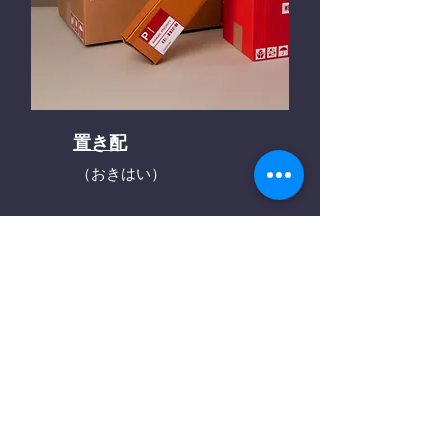
置き配
（おきはい）