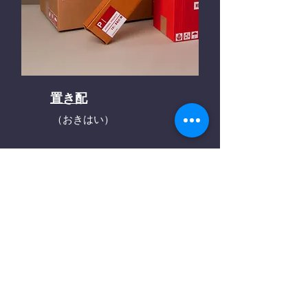
置き配
（おきはい）