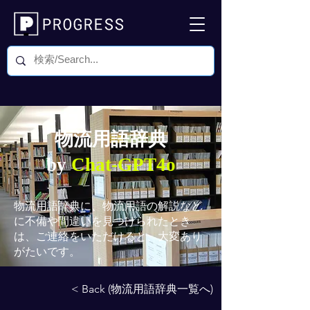
物流用語辞典
by
Chat-GPT4o
物流用語辞典
に、物流用語の解説など
に不備や間違いを見つけられたとき
は、ご連絡をいただけると、大変あり
がたいです。
< Back (物流用語辞典一覧へ)