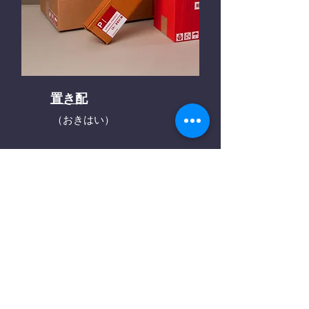
置き配
（おきはい）