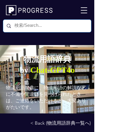
物流用語辞典
by
Chat-GPT4o
物流用語辞典
に、物流用語の解説など
に不備や間違いを見つけられたとき
は、ご連絡をいただけると、大変あり
がたいです。
< Back (物流用語辞典一覧へ)