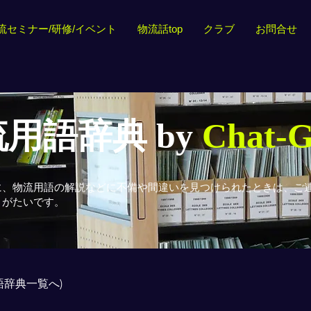
流セミナー/研修/イベント
物流話top
クラブ
お問合せ
用語辞典 by
Chat-
に、物流用語の解説などに不備や間違いを見つけられたときは、ご
りがたいです。
用語辞典一覧へ)