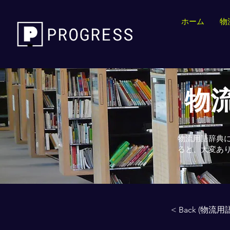
ホーム
物
物流
物流用語辞典
ると、大変あ
< Back (物流