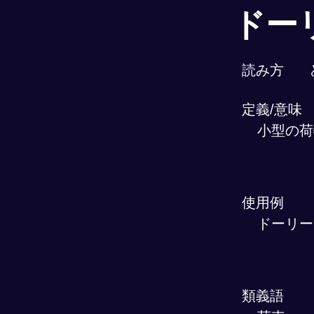
ドー
読み方
定義/意味
小型の荷
使用例
ドーリー
類義語