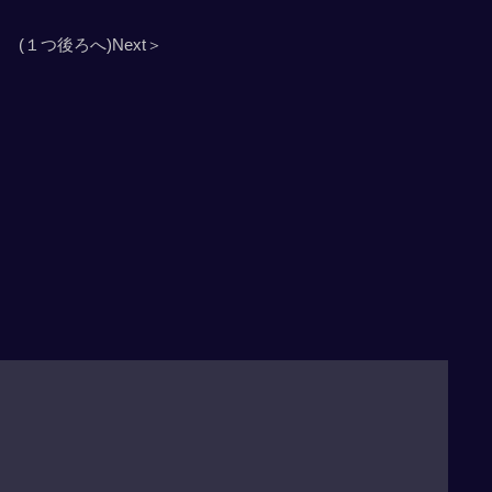
(１つ後ろへ)Next＞
」