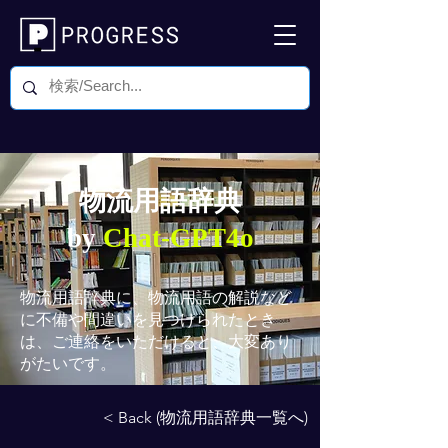
物流用語辞典
by
Chat-GPT4o
物流用語辞典
に、物流用語の解説など
に不備や間違いを見つけられたとき
は、ご連絡をいただけると、大変あり
がたいです。
< Back (物流用語辞典一覧へ)