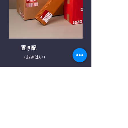
置き配
（おきはい）