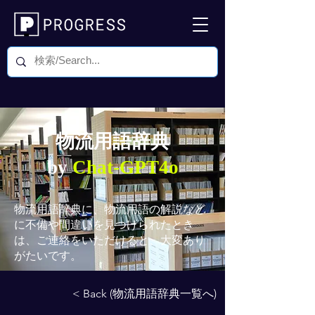
物流用語辞典
by
Chat-GPT4o
物流用語辞典
に、物流用語の解説など
に不備や間違いを見つけられたとき
は、ご連絡をいただけると、大変あり
がたいです。
< Back (物流用語辞典一覧へ)