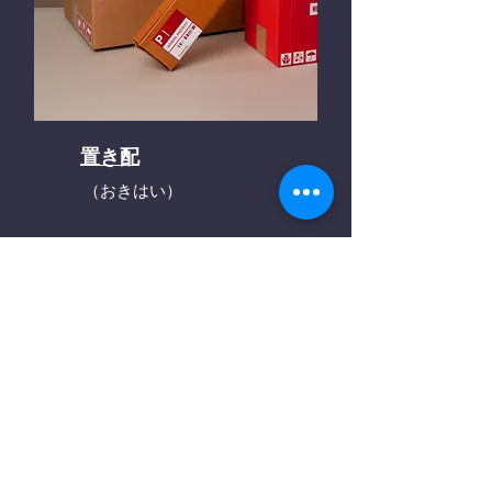
置き配
（おきはい）