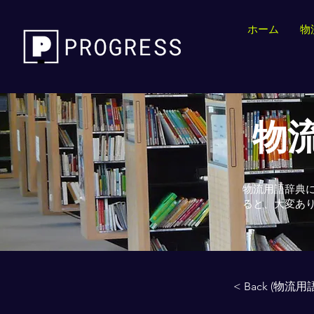
ホーム
物
物流
物流用語辞典
ると、大変あ
< Back (物流