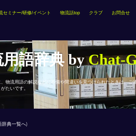
流セミナー/研修/イベント
物流話top
クラブ
お問合せ
用語辞典 by
Chat-
に、物流用語の解説などに不備や間違いを見つけられたときは、ご
りがたいです。
用語辞典一覧へ)