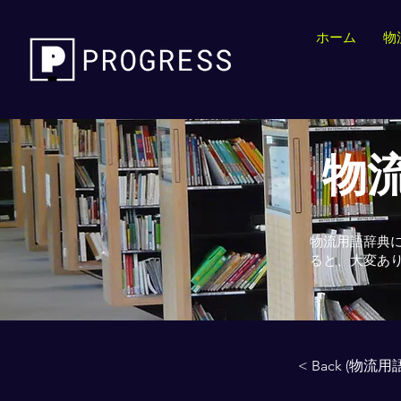
ホーム
物
物流
物流用語辞典
ると、大変あ
< Back (物流