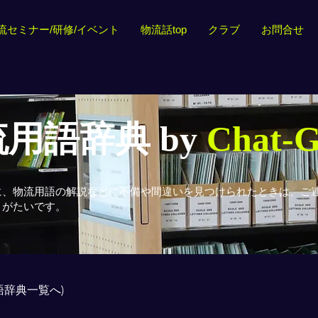
流セミナー/研修/イベント
物流話top
クラブ
お問合せ
用語辞典 by
Chat-
に、物流用語の解説などに不備や間違いを見つけられたときは、ご
りがたいです。
用語辞典一覧へ)