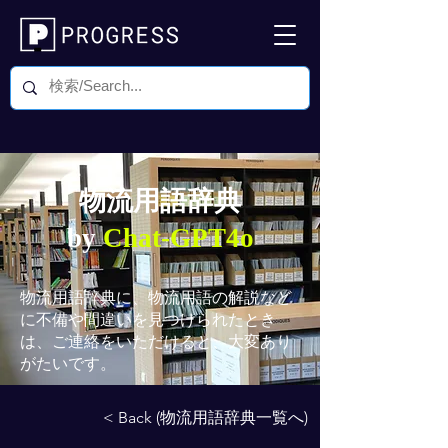
物流用語辞典
by
Chat-GPT4o
物流用語辞典
に、物流用語の解説など
に不備や間違いを見つけられたとき
は、ご連絡をいただけると、大変あり
がたいです。
< Back (物流用語辞典一覧へ)