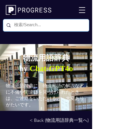
物流用語辞典
by
Chat-GPT4o
物流用語辞典
に、物流用語の解説など
に不備や間違いを見つけられたとき
は、ご連絡をいただけると、大変あり
がたいです。
< Back (物流用語辞典一覧へ)