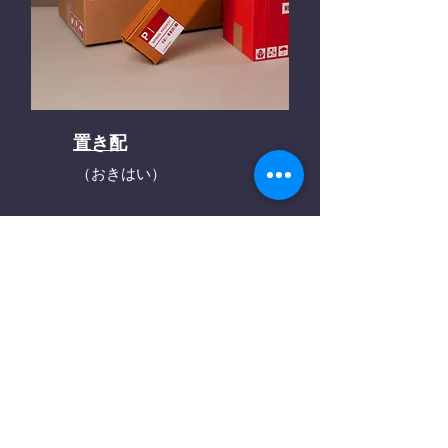
置き配
（おきはい）