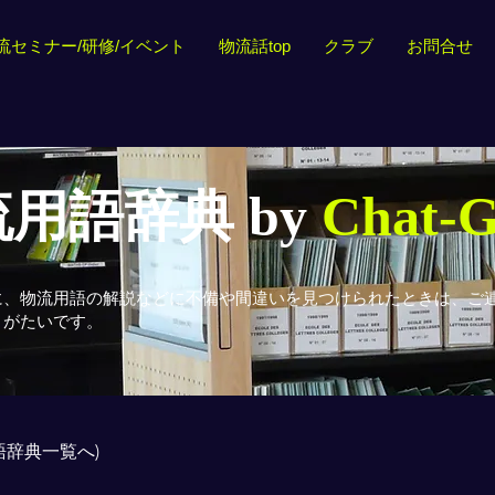
流セミナー/研修/イベント
物流話top
クラブ
お問合せ
用語辞典 by
Chat-
に、物流用語の解説などに不備や間違いを見つけられたときは、ご
りがたいです。
用語辞典一覧へ)