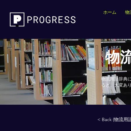
ホーム
物
物流
物流用語辞典
ると、大変あ
< Back (物流