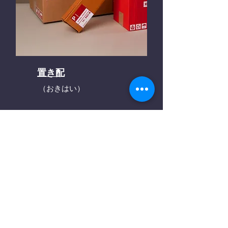
置き配
（おきはい）