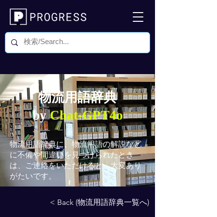
物流用語辞典
by
Chat-GPT4o
物流用語辞典
に、物流用語の解説など
に不備や間違いを見つけられたとき
は、ご連絡をいただけると、大変あり
がたいです。
< Back (物流用語辞典一覧へ)