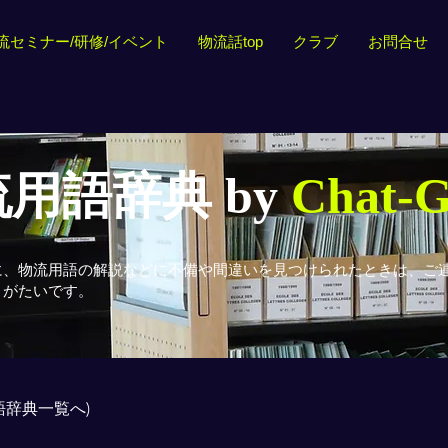
流セミナー/研修/イベント
物流話top
クラブ
お問合せ
用語辞典 by
Chat-
に、物流用語の解説などに不備や間違いを見つけられたときは、ご
りがたいです。
用語辞典一覧へ)