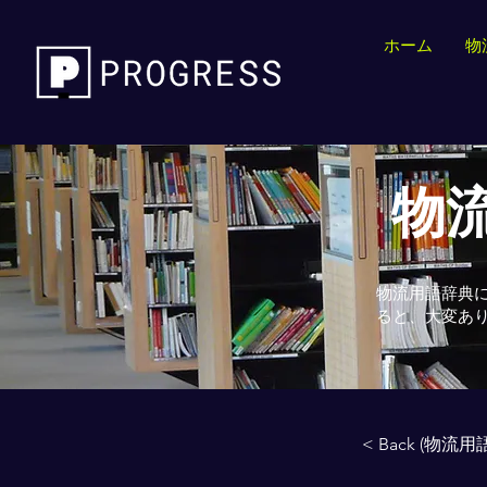
ホーム
物
物流
物流用語辞典
ると、大変あ
< Back (物流