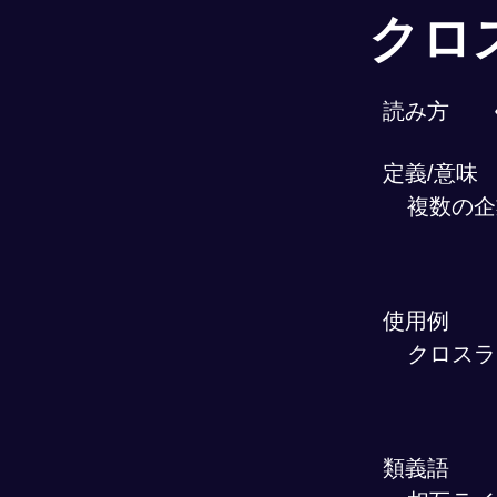
クロ
読み方
定義/意味
複数の企
使用例
クロスラ
類義語