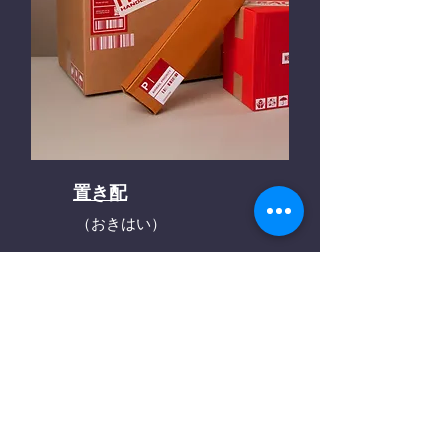
置き配
（おきはい）