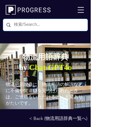
物流用語辞典
by
Chat-GPT4o
物流用語辞典
に、物流用語の解説など
に不備や間違いを見つけられたとき
は、ご連絡をいただけると、大変あり
がたいです。
< Back (物流用語辞典一覧へ)