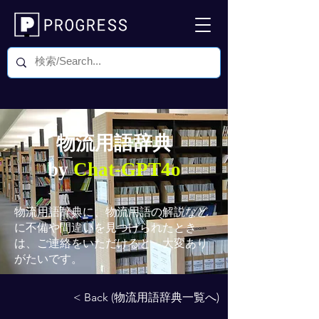
物流用語辞典
by
Chat-GPT4o
物流用語辞典
に、物流用語の解説など
に不備や間違いを見つけられたとき
は、ご連絡をいただけると、大変あり
がたいです。
< Back (物流用語辞典一覧へ)