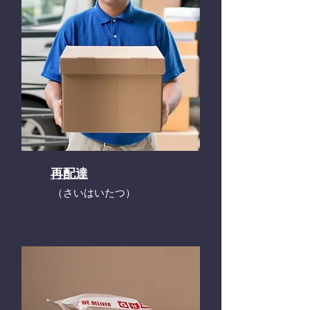
再配達
​（さいはいたつ）