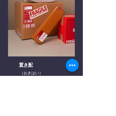
置き配
（おきはい）