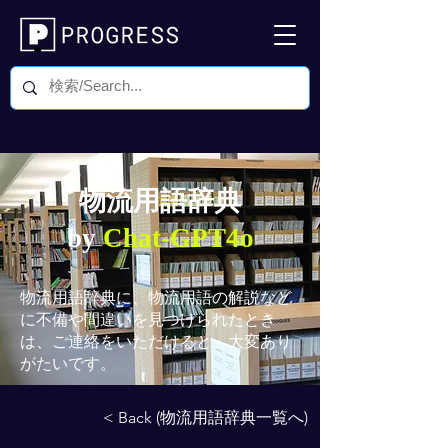
物流用語辞典
by
Chat-GPT4o
物流用語辞典
に、物流用語の解説など
に不備や間違いを見つけられたとき
は、ご連絡をいただけると、大変あり
がたいです。
< Back (物流用語辞典一覧へ)