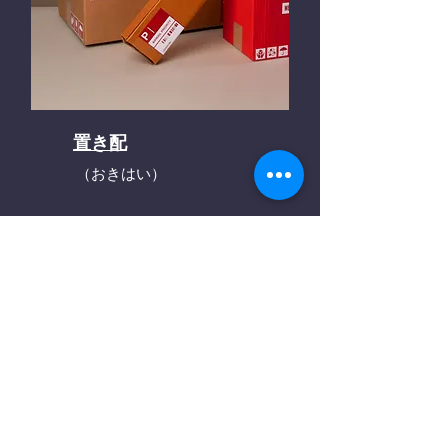
置き配
（おきはい）