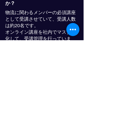
か？
物流に関わるメンバーの必須講座
として受講させていて、受講人数
は約20名です。
オンライン講座を社内でマスター
化して、受講管理を行っていま
す。
誰が何の講座を受けたのかを見え
る化して、得た知識によってチャ
レンジさせる業務内容を進化させ
たりもしています。
体系化することのよって、メンバ
ーによって得る知識に差が出ない
ようにしています。
イー・ロジットクラブ(今後プロ
グレスクラブ)のオンライン講座
に、どんな期待をしています